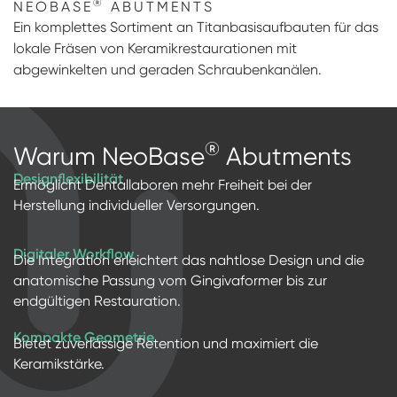
®
NEOBASE
ABUTMENTS
Abdruckpfosten & Modellimplantate
Digitale Prothetik
Ein komplettes Sortiment an Titanbasisaufbauten für das
lokale Fräsen von Keramikrestaurationen mit
RFA
abgewinkelten und geraden Schraubenkanälen.
Scanner
Digital Download
®
Warum NeoBase
Abutments
Individuelle Prothetik
Designflexibilität
Ermöglicht Dentallaboren mehr Freiheit bei der
Herstellung individueller Versorgungen.
Digitaler Workflow
Die Integration erleichtert das nahtlose Design und die
anatomische Passung vom Gingivaformer bis zur
endgültigen Restauration.
Kompakte Geometrie
Bietet zuverlässige Retention und maximiert die
Keramikstärke.