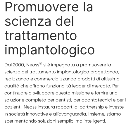
Promuovere la
Transfer & Replica
Protesi Digitale
NeossAcademy
scienza del
RFA
trattamento
Scanner
Digital Download
implantologico
Protesi Personalizzate
®
Dal 2000, Neoss
si è impegnata a promuovere la
scienza del trattamento implantologico progettando,
realizzando e commercializzando prodotti di altissima
qualità che offrono funzionalità leader di mercato. Per
continuare a sviluppare questa missione e fornire una
soluzione completa per dentisti, per odontotecnici e per i
pazienti, Neoss instaura rapporti di partnership e investe
in società innovative e all’avanguardia. Insieme, stiamo
sperimentando soluzioni semplici ma intelligenti.