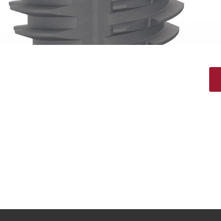
sul mondo Neoss, i live webinar, i
 ricerca clinica e molto altro