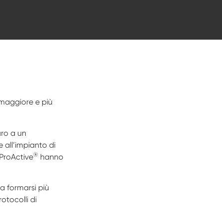
maggiore e più
uro a un
 all’impianto di
®
 ProActive
hanno
 a formarsi più
otocolli di