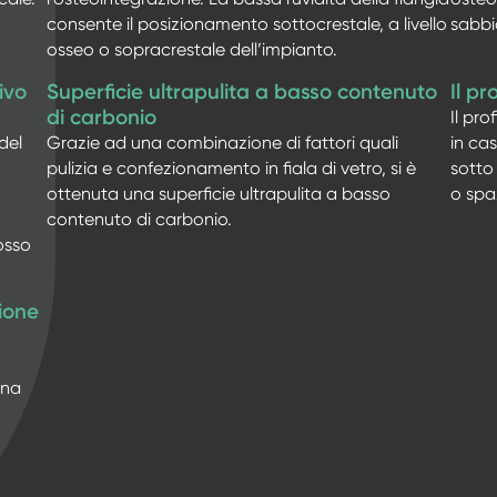
consente il posizionamento sottocrestale, a livello
sabbi
osseo o sopracrestale dell’impianto.
ivo
Superficie ultrapulita a basso contenuto
Il pr
di carbonio
Il pro
del
Grazie ad una combinazione di fattori quali
in ca
pulizia e confezionamento in fiala di vetro, si è
sotto
ottenuta una superficie ultrapulita a basso
o spaz
contenuto di carbonio.
osso
zione
ana