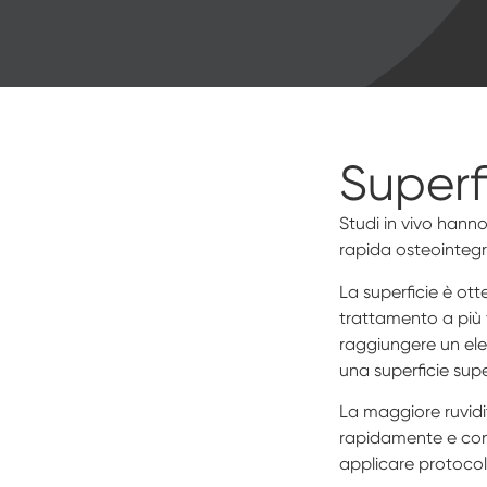
Superf
Studi in vivo hann
rapida osteointegr
La superficie è ot
trattamento a più 
raggiungere un elev
una superficie super
La maggiore ruvidit
rapidamente e con 
applicare protocoll