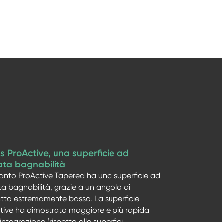
s ProActive, una superficie ad
ata bagnabilità
ianto ProActive
Tapered ha una superficie ad
ta bagnabilità, grazie a un angolo di
tto estremamente basso. La superficie
tive
ha dimostrato maggiore e più rapida
ntegrazione (rispetto alle superfici