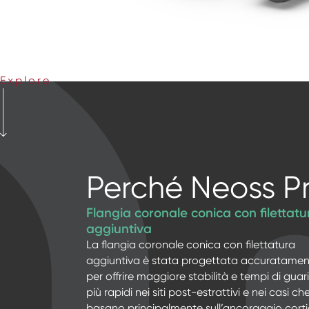
Explore
Perché Neoss P
Flangia coronale conica con filettatu
aggiuntiva
La flangia coronale conica con filettatura
aggiuntiva è stata progettata accuratamen
per offrire maggiore stabilità e tempi di guar
più rapidi nei siti post-estrattivi e nei casi che
basano principalmente sull’ancoraggio corti