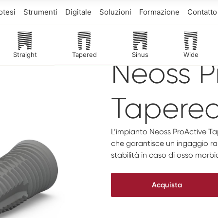
otesi
Strumenti
Digitale
Soluzioni
Formazione
Contatto
Straight
Tapered
Sinus
Wide
Neoss P
Tapere
L’impianto Neoss ProActive Ta
che garantisce un ingaggio ra
stabilità in caso di osso morbi
Acquista