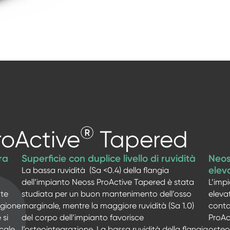
®
roActive
Tapered
ra
Superficie con duplice livello di ruvidità
Neos
elev
La bassa ruvidità (Sa <0.4)
della flangia
dell’impianto Neoss ProActive
Tapered è stata
L’imp
te
studiata per un buon mantenimento dell’osso
eleva
igione
marginale, mentre la maggiore ruvidità (Sa 1.0)
conta
 si
del corpo dell’impianto favorisce
ProAc
cale.
l’osteointegrazione. La bassa ruvidità della flangia
osteoi