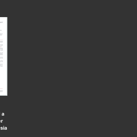
 a
er
sia