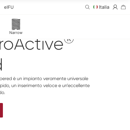
Italia
eIFU
Narrow
®
roActive
d
pered è un impianto veramente universale
pido, un inserimento veloce e un’eccellente
do.